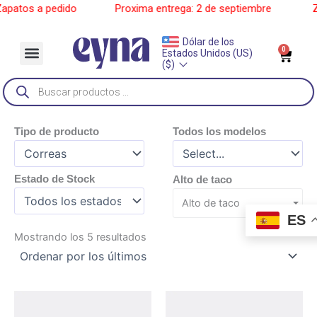
Ir
patos a pedido
______
Proxima entrega: 2 de septiembre
______
Za
al
contenido
Dólar de los
Menu
0
Car
Estados Unidos (US)
Sobre Nosotros
($)
Búsqueda
de
productos
Tipo de producto
Todos los modelos
Estado de Stock
Alto de taco
Alto de taco
ES
Ordenado
Mostrando los 5 resultados
por
los
últimos