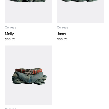
Correas
Correas
Molly
Janet
$
55.75
$
55.75