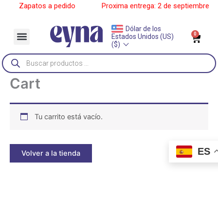
Ir
____
Zapatos a pedido
______
Proxima entrega: 2 de septiembre
__
al
contenido
Dólar de los
Menu
0
Car
Estados Unidos (US)
Sobre Nosotros
($)
Búsqueda
de
productos
Cart
Tu carrito está vacío.
ES
Volver a la tienda