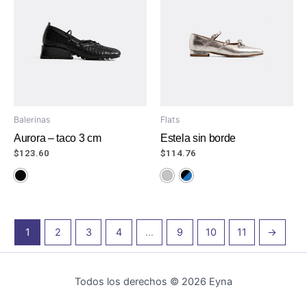
Balerinas
Flats
Aurora – taco 3 cm
Estela sin borde
$
123.60
$
114.76
1
2
3
4
…
9
10
11
→
Todos los derechos © 2026 Eyna