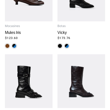
Mocasines
Botas
Mules Iris
Vicky
$
123.60
$
173.76