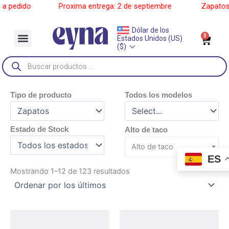
Ir
pedido
______
Proxima entrega: 2 de septiembre
______
Zapatos a 
al
contenido
Dólar de los
Menu
0
Car
Estados Unidos (US)
Sobre Nosotros
($)
Búsqueda
de
productos
Tipo de producto
Todos los modelos
Estado de Stock
Alto de taco
Alto de taco
ES
Ordenado
Mostrando 1–12 de 123 resultados
por
los
últimos