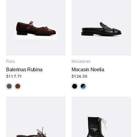
Flats
Mocasines
Balerinas Rubina
Mocasin Noelia
$
117.71
$
126.55