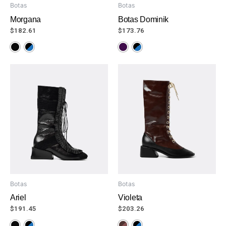
Botas
Botas
Morgana
Botas Dominik
$
182.61
$
173.76
Botas
Botas
Ariel
Violeta
$
191.45
$
203.26