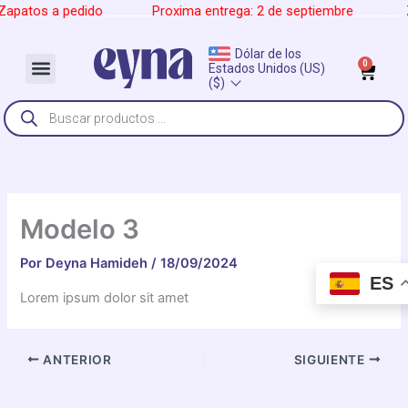
Ir
apatos a pedido
______
Proxima entrega: 2 de septiembre
______
al
contenido
Dólar de los
Menu
0
Car
Estados Unidos (US)
Sobre Nosotros
($)
Búsqueda
de
productos
Modelo 3
Por
Deyna Hamideh
/
18/09/2024
ES
Lorem ipsum dolor sit amet
ANTERIOR
SIGUIENTE