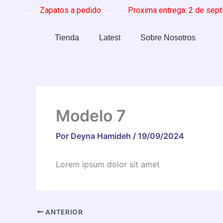
Ir
re
______
Zapatos a pedido
______
Proxima entrega: 2 de septi
al
contenido
Tienda
Latest
Sobre Nosotros
Modelo 7
Por
Deyna Hamideh
/
19/09/2024
Lorem ipsum dolor sit amet
ANTERIOR