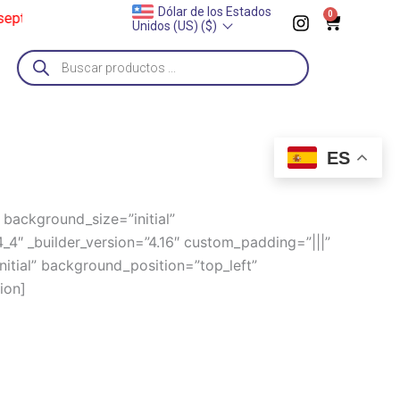
I
Dólar de los Estados
0
ptiembre
______
Zapatos a pedido
______
Proxima entrega: 2 d
Cart
Unidos (US) ($)
n
s
Búsqueda
t
de
a
productos
g
r
a
m
ES
″ background_size=”initial”
4″ _builder_version=”4.16″ custom_padding=”|||”
nitial” background_position=”top_left”
ion]