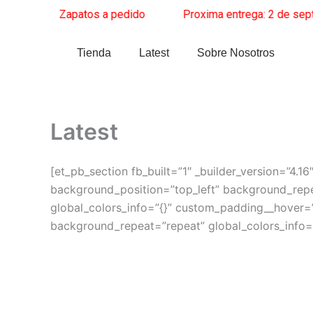
Ir
re
______
Zapatos a pedido
______
Proxima entrega: 2 de septi
al
contenido
Tienda
Latest
Sobre Nosotros
Latest
[et_pb_section fb_built=”1″ _builder_version=”4.16
background_position=”top_left” background_repea
global_colors_info=”{}” custom_padding__hover=”|
background_repeat=”repeat” global_colors_info=”