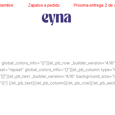
embre
______
Zapatos a pedido
______
Proxima entrega: 2 de se
″ global_colors_info=”{}”][et_pb_row _builder_version=”4.16
t=”repeat” global_colors_info=”{}”][et_pb_column type=”4_
||”][et_pb_text _builder_version=”4.16″ background_size=”i
{}”] [/et_pb_text][/et_pb_column][/et_pb_row][/et_pb_sect