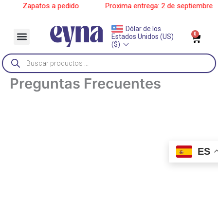
Ir
_____
Zapatos a pedido
______
Proxima entrega: 2 de septiembre
_
al
contenido
Dólar de los
Menu
0
Car
Estados Unidos (US)
Sobre Nosotros
($)
Búsqueda
de
productos
Preguntas Frecuentes
ES