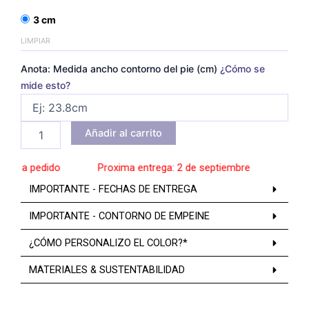
3 cm
LIMPIAR
Anota: Medida ancho contorno del pie (cm)
¿Cómo se
mide esto?
Añadir al carrito
s a pedido
______
Proxima entrega: 2 de septiembre
______
Zapato
IMPORTANTE - FECHAS DE ENTREGA
IMPORTANTE - CONTORNO DE EMPEINE
¿CÓMO PERSONALIZO EL COLOR?*
MATERIALES & SUSTENTABILIDAD