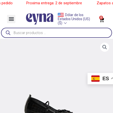
Ir
edido
______
Proxima entrega: 2 de septiembre
______
Zapatos a p
al
contenido
Dólar de los
Menu
0
Car
Estados Unidos (US)
Sobre Nosotros
($)
Búsqueda
de
productos
ES