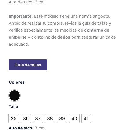
Alto de taco: 3 cm
Importante:
Este modelo tiene una horma angosta.
Antes de realizar tu compra, revisa la guía de tallas y
verifica especialmente las medidas de
contorno de
empeine
y
contorno de dedos
para asegurar un calce
adecuado.
Aurora
Colores
-
taco
3
cm
cantidad
Talla
35
36
37
38
39
40
41
Alto de taco
: 3 cm