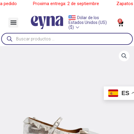
Ir
pedido
______
Proxima entrega: 2 de septiembre
______
Zapatos a 
al
contenido
Dólar de los
Menu
0
Car
Estados Unidos (US)
Sobre Nosotros
($)
Búsqueda
de
productos
ES