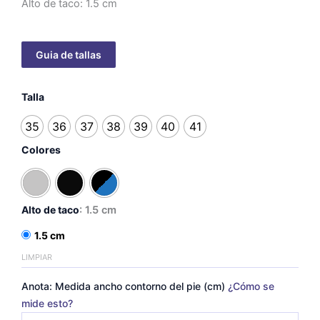
Alto de taco: 1.5 cm
Balerinas
Talla
Blonda
cantidad
35
36
37
38
39
40
41
Colores
Alto de taco
: 1.5 cm
1.5 cm
LIMPIAR
Anota: Medida ancho contorno del pie (cm)
¿Cómo se
mide esto?