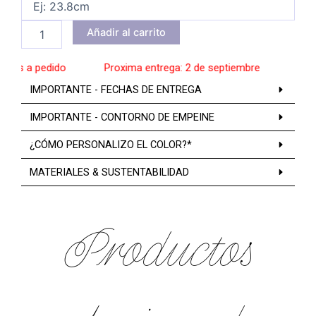
Añadir al carrito
os a pedido
______
Proxima entrega: 2 de septiembre
______
Zapat
IMPORTANTE - FECHAS DE ENTREGA
IMPORTANTE - CONTORNO DE EMPEINE
¿CÓMO PERSONALIZO EL COLOR?*
MATERIALES & SUSTENTABILIDAD
Productos