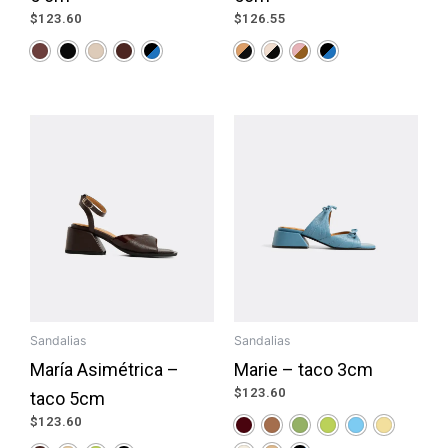
$
123.60
$
126.55
Sandalias
Sandalias
María Asimétrica –
Marie – taco 3cm
$
123.60
taco 5cm
$
123.60