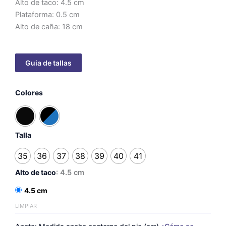
Alto de taco: 4.5 cm
Plataforma: 0.5 cm
Alto de caña: 18 cm
Botas
Colores
Punta
Lisa
-
taco
4.5cm
Talla
cantidad
35
36
37
38
39
40
41
Alto de taco
: 4.5 cm
4.5 cm
LIMPIAR