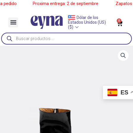
Ir
pedido
______
Proxima entrega: 2 de septiembre
______
Zapatos a 
al
contenido
Dólar de los
Menu
0
Car
Estados Unidos (US)
Sobre Nosotros
($)
Búsqueda
de
productos
ES