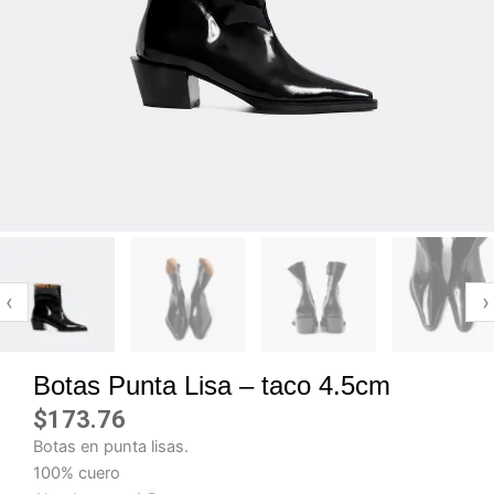
‹
›
Botas Punta Lisa – taco 4.5cm
$
173.76
Botas en punta lisas.
100% cuero