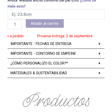
Anota: Medida ancho contorno del pie (cm)
¿Cómo se
mide esto?
Añadir al carrito
os a pedido
______
Proxima entrega: 2 de septiembre
______
Zapat
IMPORTANTE - FECHAS DE ENTREGA
IMPORTANTE - CONTORNO DE EMPEINE
¿CÓMO PERSONALIZO EL COLOR?*
MATERIALES & SUSTENTABILIDAD
Productos