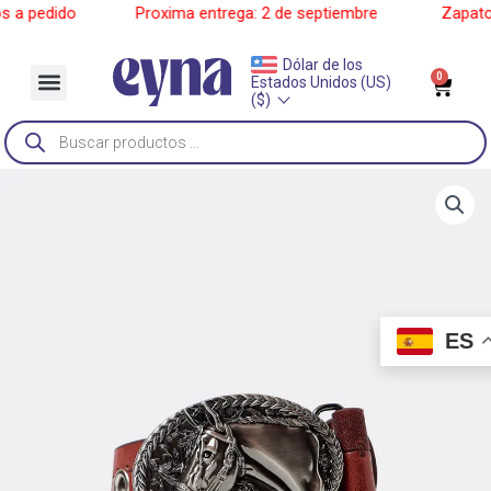
Ir
 pedido
______
Proxima entrega: 2 de septiembre
______
Zapatos a
al
contenido
Dólar de los
Menu
0
Car
Estados Unidos (US)
Sobre Nosotros
($)
Búsqueda
de
productos
ES