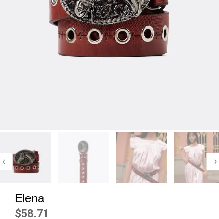
‹
›
Elena
$
58.71