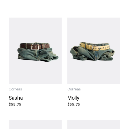
Correas
Correas
Sasha
Molly
$
55.75
$
55.75