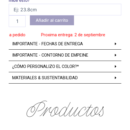
mide esto?
Añadir al carrito
s a pedido
______
Proxima entrega: 2 de septiembre
______
Zapato
IMPORTANTE - FECHAS DE ENTREGA
IMPORTANTE - CONTORNO DE EMPEINE
¿CÓMO PERSONALIZO EL COLOR?*
MATERIALES & SUSTENTABILIDAD
Productos