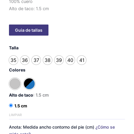
100% cuero
Alto de taco: 1.5 cm
Estela
Talla
sin
borde
35
36
37
38
39
40
41
cantidad
Colores
Alto de taco
: 1.5 cm
1.5 cm
LIMPIAR
Anota: Medida ancho contorno del pie (cm)
¿Cómo se