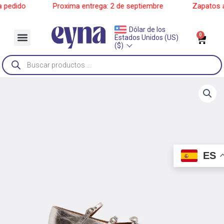
Ir
edido
______
Proxima entrega: 2 de septiembre
______
Zapatos a p
al
contenido
Dólar de los
Menu
0
Car
Estados Unidos (US)
Sobre Nosotros
($)
Búsqueda
de
productos
ES