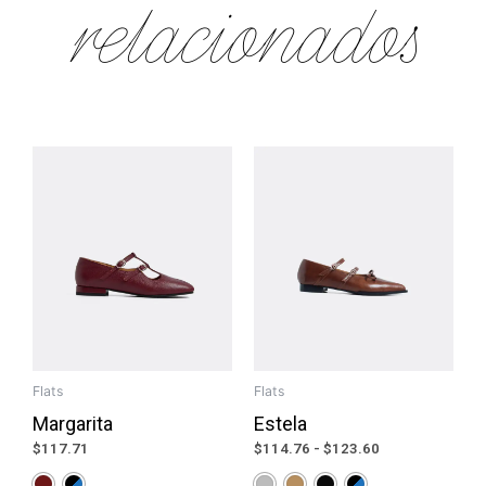
relacionados
Rango
de
precios:
desde
$114.76
hasta
$123.60
Flats
Flats
Margarita
Estela
$
117.71
$
114.76
-
$
123.60