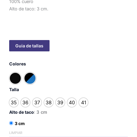
100% cuero
Alto de taco: 3 cm.
Julia
Colores
+
Correa
-
taco
3cm
Talla
cantidad
35
36
37
38
39
40
41
Alto de taco
: 3 cm
3 cm
LIMPIAR