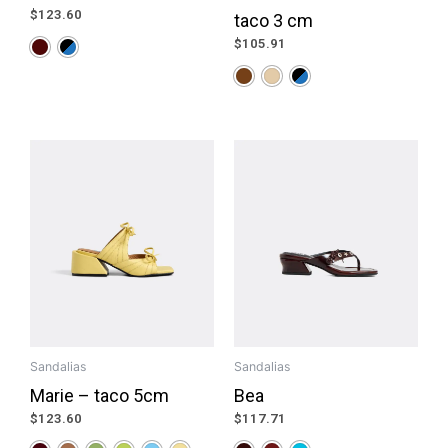
$
123.60
taco 3 cm
$
105.91
Sandalias
Sandalias
Marie – taco 5cm
Bea
$
123.60
$
117.71