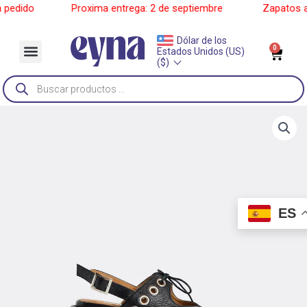
Ir
edido
______
Proxima entrega: 2 de septiembre
______
Zapatos a p
al
contenido
Dólar de los
Menu
0
Car
Estados Unidos (US)
Sobre Nosotros
($)
Búsqueda
de
productos
ES