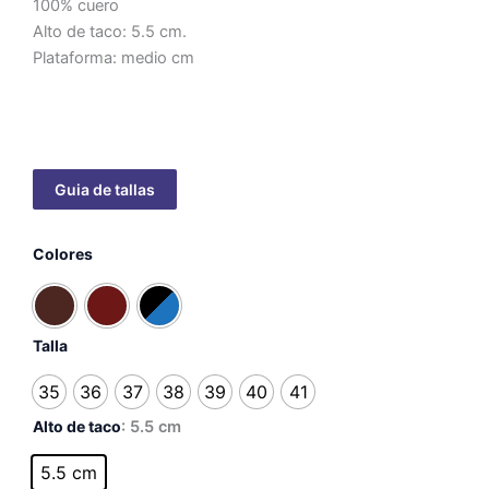
100% cuero
Alto de taco: 5.5 cm.
Plataforma: medio cm
Leila
Colores
cantidad
Talla
35
36
37
38
39
40
41
Alto de taco
: 5.5 cm
5.5 cm