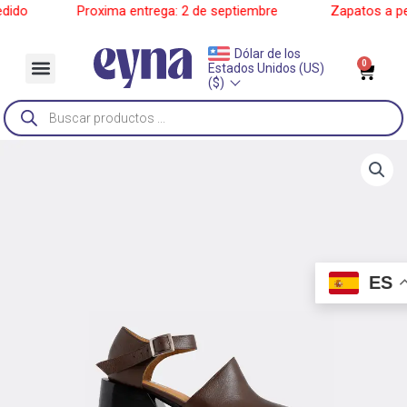
Ir
do
______
Proxima entrega: 2 de septiembre
______
Zapatos a pedi
al
contenido
Dólar de los
Menu
0
Car
Estados Unidos (US)
Sobre Nosotros
($)
Búsqueda
de
productos
ES