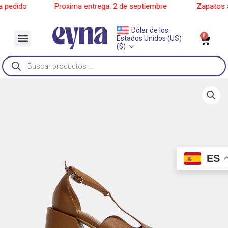
Ir
edido
______
Proxima entrega: 2 de septiembre
______
Zapatos a p
al
contenido
Dólar de los
Menu
0
Car
Estados Unidos (US)
Sobre Nosotros
($)
Búsqueda
de
productos
ES