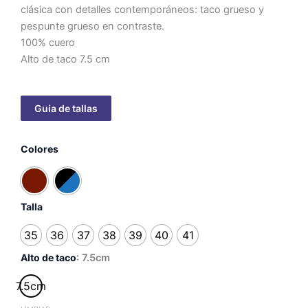
clásica con detalles contemporáneos: taco grueso y
pespunte grueso en contraste.
100% cuero
Alto de taco 7.5 cm
Los
Colores
zapatos
de
mi
boda
-
Talla
Taco
7.5
35
36
37
38
39
40
41
cm
Alto de taco
: 7.5cm
cantidad
7.5cm