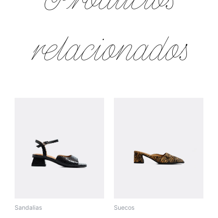
relacionados
Sandalias
Suecos