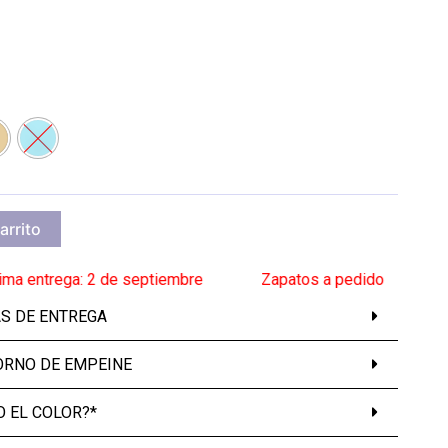
arrito
ntrega: 2 de septiembre
______
Zapatos a pedido
______
Proxim
AS DE ENTREGA
ORNO DE EMPEINE
 EL COLOR?*