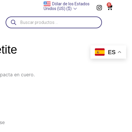
I
Dólar de los Estados
0
__
Zapatos a pedido
______
Proxima entrega: 2 de septiembre
__
Cart
Unidos (US) ($)
n
s
Búsqueda
t
de
a
productos
g
r
a
tite
m
ES
mpacta en cuero
.
ase