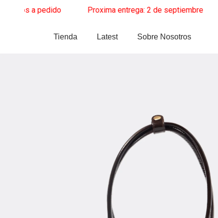
Ir
tos a pedido
______
Proxima entrega: 2 de septiembre
______
Z
al
contenido
Tienda
Latest
Sobre Nosotros