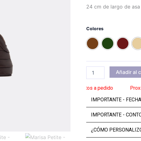
24 cm de largo de asa
Marisa
Petite
Colores
cantidad
Añadir al c
ga: 2 de septiembre
______
Zapatos a pedido
______
Proxima e
IMPORTANTE - FECH
IMPORTANTE - CONT
¿CÓMO PERSONALIZO