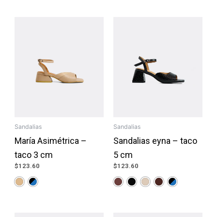
Sandalias
Sandalias
María Asimétrica –
Sandalias eyna – taco
taco 3 cm
5 cm
$
123.60
$
123.60