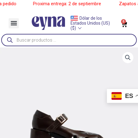
Ir
edido
______
Proxima entrega: 2 de septiembre
______
Zapatos a p
al
contenido
Dólar de los
Menu
0
Car
Estados Unidos (US)
Sobre Nosotros
($)
Búsqueda
de
productos
ES