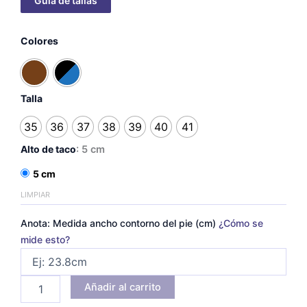
Mary
Colores
Jane
Mora
cantidad
Talla
35
36
37
38
39
40
41
Alto de taco
: 5 cm
5 cm
LIMPIAR
Anota: Medida ancho contorno del pie (cm)
¿Cómo se
mide esto?
Añadir al carrito