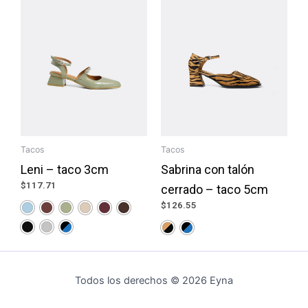
Tacos
Tacos
Leni – taco 3cm
Sabrina con talón
$
117.71
cerrado – taco 5cm
$
126.55
Todos los derechos © 2026 Eyna