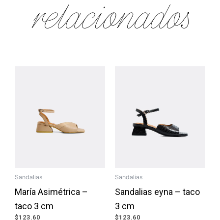
relacionados
Sandalias
Sandalias
María Asimétrica –
Sandalias eyna – taco
taco 3 cm
3 cm
$
123.60
$
123.60