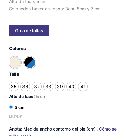
Alto de taco: 5 cm
Se pueden hacer en tacos: 3cm, 5cm y 7 cm
Punta
Colores
pasador
-
taco
5cm
cantidad
Talla
35
36
37
38
39
40
41
Alto de taco
: 5 cm
5 cm
LIMPIAR
Anota: Medida ancho contorno del pie (cm)
¿Cómo se