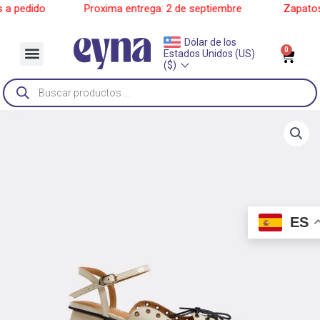
Ir
 pedido
______
Proxima entrega: 2 de septiembre
______
Zapatos a
al
contenido
Dólar de los
Menu
0
Car
Estados Unidos (US)
Sobre Nosotros
($)
Búsqueda
de
productos
ES