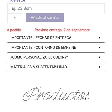
mide esto?
Añadir al carrito
s a pedido
______
Proxima entrega: 2 de septiembre
______
Zapato
IMPORTANTE - FECHAS DE ENTREGA
IMPORTANTE - CONTORNO DE EMPEINE
¿CÓMO PERSONALIZO EL COLOR?*
MATERIALES & SUSTENTABILIDAD
Productos