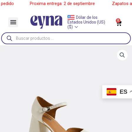
Ir
edido
______
Proxima entrega: 2 de septiembre
______
Zapatos a p
al
contenido
Dólar de los
Menu
0
Car
Estados Unidos (US)
Sobre Nosotros
($)
Búsqueda
de
productos
ES