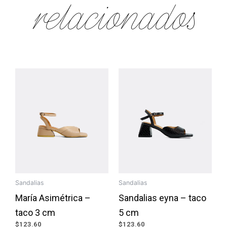
relacionados
Sandalias
Sandalias
María Asimétrica –
Sandalias eyna – taco
taco 3 cm
5 cm
$
123.60
$
123.60