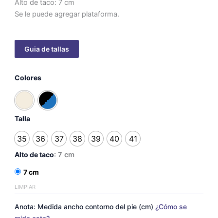
Alto de taco: 7 cm
Se le puede agregar plataforma.
Punta
Colores
semi
cuadrada
-
taco
7cm
Talla
cantidad
35
36
37
38
39
40
41
Alto de taco
: 7 cm
7 cm
LIMPIAR
Anota: Medida ancho contorno del pie (cm)
¿Cómo se