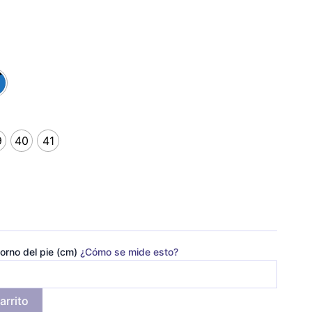
9
40
41
orno del pie (cm)
¿Cómo se mide esto?
arrito