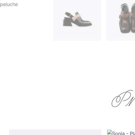
Zapatos a pedido
______
Proxima entr
Pr