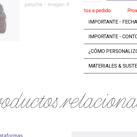
ega: 2 de septiembre
______
Zapatos a pedido
______
Proxima e
IMPORTANTE - FECH
IMPORTANTE - CONT
¿CÓMO PERSONALIZO
MATERIALES & SUST
oductos relaciona