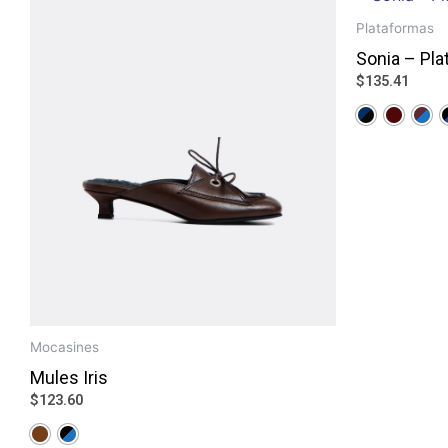
Plataformas
Sonia – Pl
$
135.41
Mocasines
Mules Iris
$
123.60