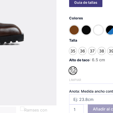
Ramses
con
Colores
peluche
cantidad
Talla
35
36
37
38
3
: 6.5 cm
Alto de taco
6.5
cm
LIMPIAR
Anota: Medida ancho cont
Añadir al c