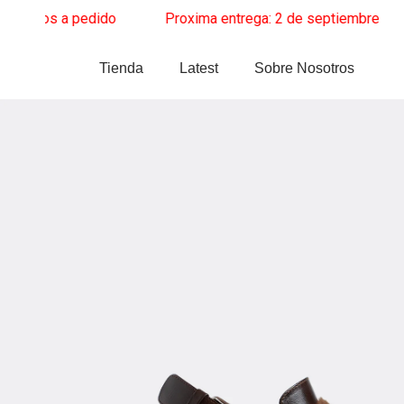
Ir
tos a pedido
______
Proxima entrega: 2 de septiembre
______
Z
al
contenido
Tienda
Latest
Sobre Nosotros