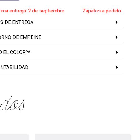
ntrega: 2 de septiembre
______
Zapatos a pedido
______
Proxim
AS DE ENTREGA
ORNO DE EMPEINE
 EL COLOR?*
ENTABILIDAD
dos