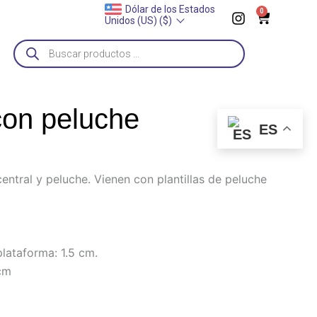
I
Dólar de los Estados
0
__
Zapatos a pedido
______
Proxima entrega: 2 de septiembre
_
Cart
Unidos (US) ($)
n
s
Búsqueda
t
de
a
productos
g
r
a
on peluche
m
ES
ntral y peluche. Vienen con plantillas de peluche
plataforma: 1.5 cm.
cm