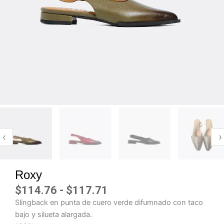
‹
›
Roxy
$
114.76
-
$
117.71
Rango
Slingback en punta de cuero verde difumnado con taco
de
bajo y silueta alargada.