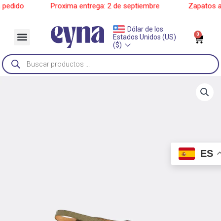
Ir
edido
______
Proxima entrega: 2 de septiembre
______
Zapatos a p
al
contenido
Dólar de los
Menu
0
Car
Estados Unidos (US)
Sobre Nosotros
($)
Búsqueda
de
productos
ES