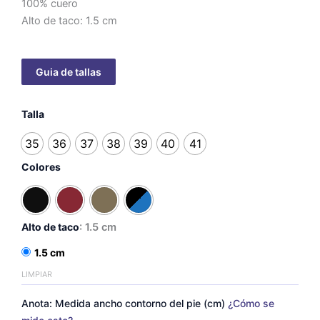
100% cuero
precios:
Alto de taco: 1.5 cm
desde
$114.76
hasta
Roxy
$117.71
Talla
cantidad
35
36
37
38
39
40
41
Colores
Alto de taco
: 1.5 cm
1.5 cm
LIMPIAR
Anota: Medida ancho contorno del pie (cm)
¿Cómo se