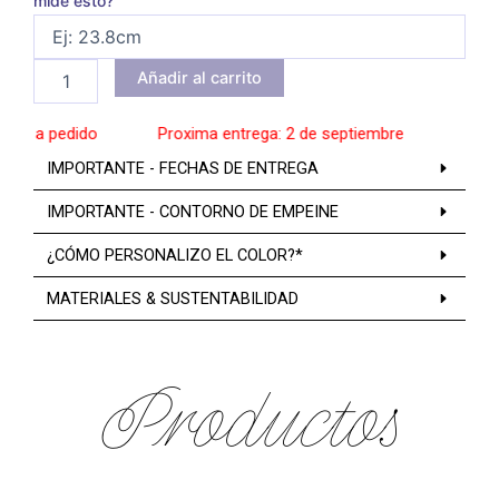
mide esto?
Añadir al carrito
s a pedido
______
Proxima entrega: 2 de septiembre
______
Zapato
IMPORTANTE - FECHAS DE ENTREGA
IMPORTANTE - CONTORNO DE EMPEINE
¿CÓMO PERSONALIZO EL COLOR?*
MATERIALES & SUSTENTABILIDAD
Productos