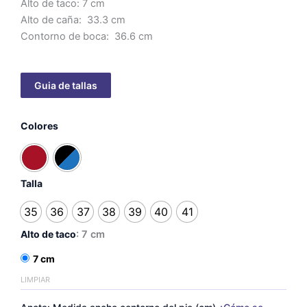
Alto de taco: 7 cm
Alto de caña: 33.3 cm
Contorno de boca: 36.6 cm
Rubina
Colores
-
taco
7
cm
cantidad
Talla
35
36
37
38
39
40
41
Alto de taco
: 7 cm
7 cm
LIMPIAR