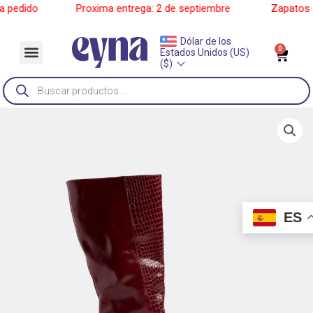
Ir
edido
______
Proxima entrega: 2 de septiembre
______
Zapatos a p
al
contenido
Dólar de los
Menu
0
Car
Estados Unidos (US)
Sobre Nosotros
($)
Búsqueda
de
productos
ES