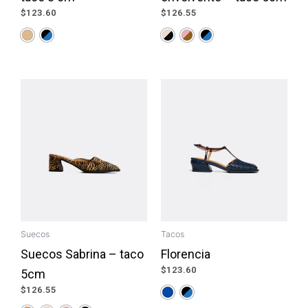
$
123.60
$
126.55
Suecos
Tacos
Suecos Sabrina – taco
Florencia
$
123.60
5cm
$
126.55