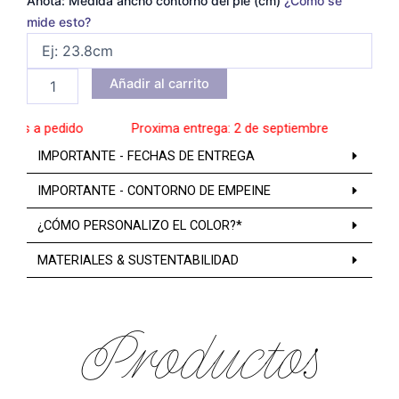
Anota: Medida ancho contorno del pie (cm)
¿Cómo se
mide esto?
Añadir al carrito
os a pedido
______
Proxima entrega: 2 de septiembre
______
Zapat
IMPORTANTE - FECHAS DE ENTREGA
IMPORTANTE - CONTORNO DE EMPEINE
¿CÓMO PERSONALIZO EL COLOR?*
MATERIALES & SUSTENTABILIDAD
Productos