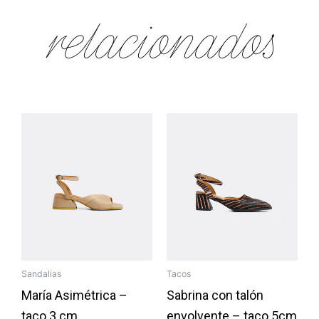
relacionados
Sandalias
Tacos
María Asimétrica –
Sabrina con talón
taco 3 cm
envolvente – taco 5cm