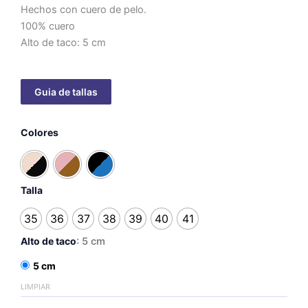
Hechos con cuero de pelo.
100% cuero
Alto de taco: 5 cm
Sabrina
Colores
con
talón
envolvente
-
taco
Talla
5cm
cantidad
35
36
37
38
39
40
41
Alto de taco
: 5 cm
5 cm
LIMPIAR