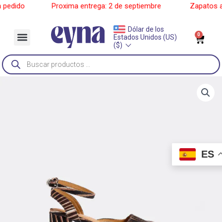
Ir
edido
______
Proxima entrega: 2 de septiembre
______
Zapatos a p
al
contenido
Dólar de los
Menu
0
Car
Estados Unidos (US)
Sobre Nosotros
($)
Búsqueda
de
productos
ES