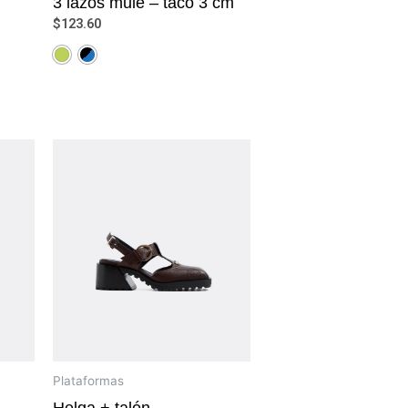
3 lazos mule – taco 3 cm
$
123.60
Plataformas
Helga + talón