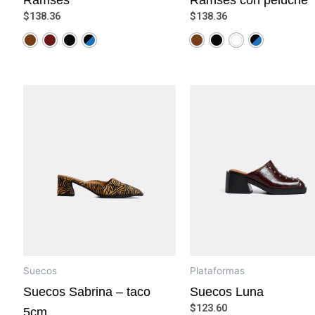
$
138.36
$
138.36
Suecos
Plataformas
Suecos Sabrina – taco
Suecos Luna
$
123.60
5cm