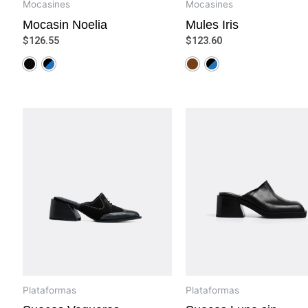
Mocasines
Mocasines
Mocasin Noelia
Mules Iris
$
126.55
$
123.60
Plataformas
Plataformas