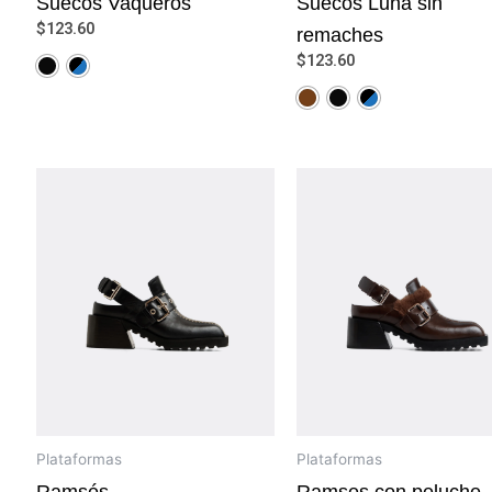
Suecos Vaqueros
Suecos Luna sin
$
123.60
remaches
$
123.60
Plataformas
Plataformas
Ramsés
Ramses con peluche