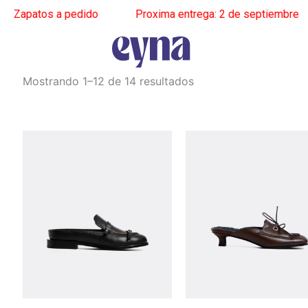
patos a pedido
______
Proxima entrega: 2 de septiembre
_____
Ordenado
Mostrando 1–12 de 14 resultados
por
los
últimos