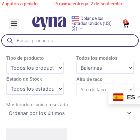
Ir
Zapatos a pedido
______
Proxima entrega: 2 de septiembre
______
al
contenido
Dólar de los
Menu
0
Car
Estados Unidos (US)
Sobre Nosotros
($)
Búsqueda
de
productos
Tipo de producto
Todos los modelos
Estado de Stock
Alto de taco
Alto de taco
ES
Mostrando el único resultado