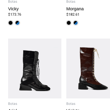
Botas
Botas
Vicky
Morgana
$
173.76
$
182.61
Botas
Botas