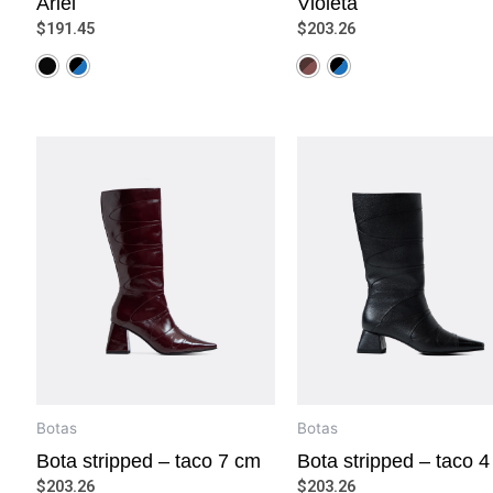
Ariel
Violeta
$
191.45
$
203.26
Botas
Botas
Bota stripped – taco 7 cm
Bota stripped – taco 
$
203.26
$
203.26