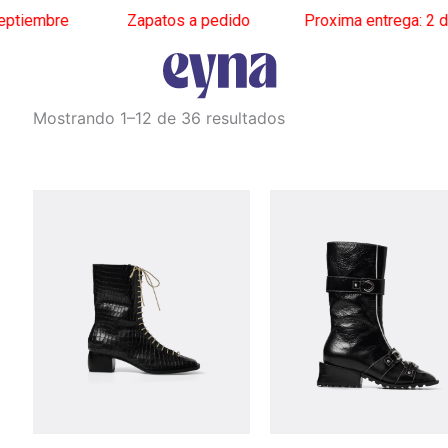
mbre
______
Zapatos a pedido
______
Proxima entrega: 2 de se
Ordenado
Mostrando 1–12 de 36 resultados
por
los
últimos