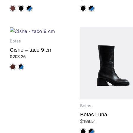
Botas
Cisne – taco 9 cm
$
203.26
Botas
Botas Luna
$
188.51