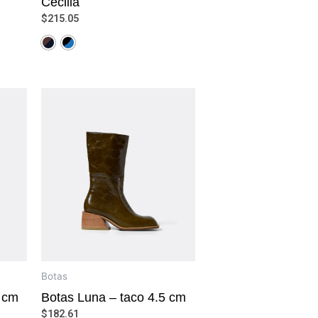
Cecilia
$
215.05
Botas
4 cm
Botas Luna – taco 4.5 cm
$
182.61