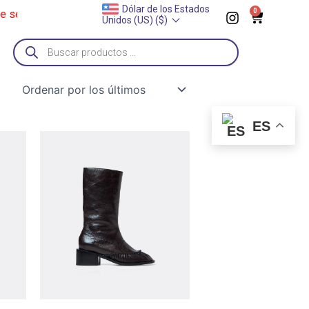
I
Dólar de los Estados
0
ptiembre
______
Zapatos a pedido
______
Proxima entrega: 2 de
Cart
Unidos (US) ($)
n
s
Búsqueda
t
de
a
productos
g
r
a
m
ES