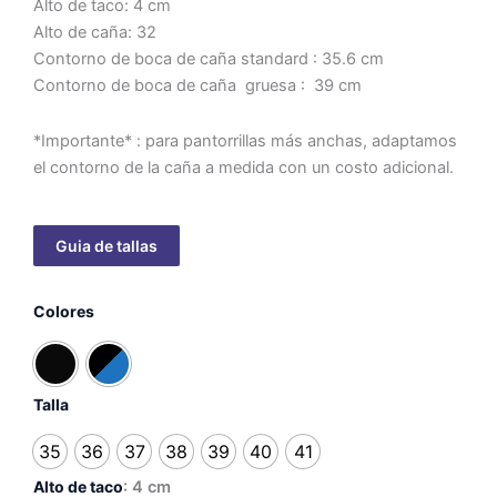
Alto de taco: 4 cm
Alto de caña: 32
Contorno de boca de caña standard : 35.6 cm
Contorno de boca de caña gruesa : 39 cm
*Importante* : para pantorrillas más anchas, adaptamos
el contorno de la caña a medida con un costo adicional.
Bota
Colores
stripped
-
taco
4
cm
Talla
cantidad
35
36
37
38
39
40
41
Alto de taco
: 4 cm