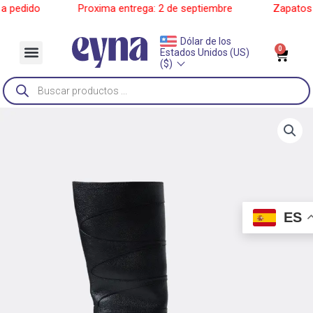
Ir
pedido
______
Proxima entrega: 2 de septiembre
______
Zapatos a 
al
contenido
Dólar de los
Menu
0
Car
Estados Unidos (US)
Sobre Nosotros
($)
Búsqueda
de
productos
ES