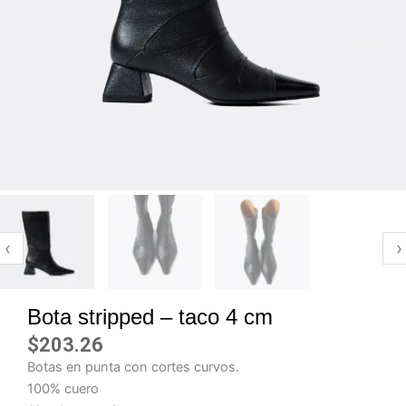
‹
›
Bota stripped – taco 4 cm
$
203.26
Botas en punta con cortes curvos.
100% cuero