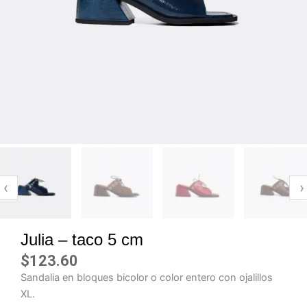
‹
›
Julia – taco 5 cm
$
123.60
Sandalia en bloques bicolor o color entero con ojalillos
XL.