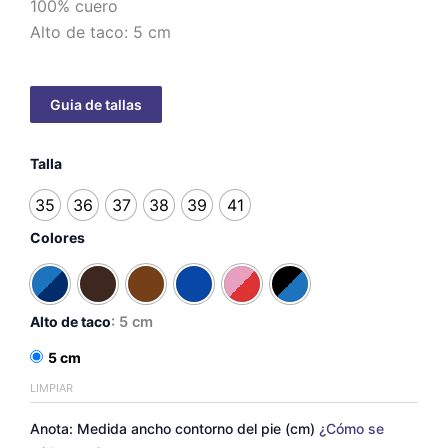
100% cuero
Alto de taco: 5 cm
Julia
Talla
-
taco
35
36
37
38
39
41
5
cm
Colores
cantidad
Alto de taco
: 5 cm
5 cm
LIMPIAR
Anota: Medida ancho contorno del pie (cm)
¿Cómo se