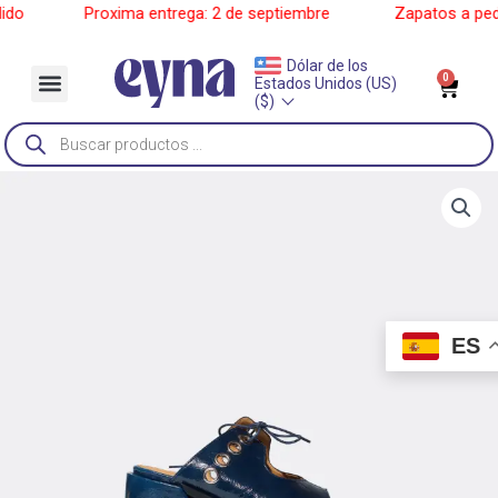
Ir
o
______
Proxima entrega: 2 de septiembre
______
Zapatos a pedid
al
contenido
Dólar de los
Menu
0
Car
Estados Unidos (US)
Sobre Nosotros
($)
Búsqueda
de
productos
ES