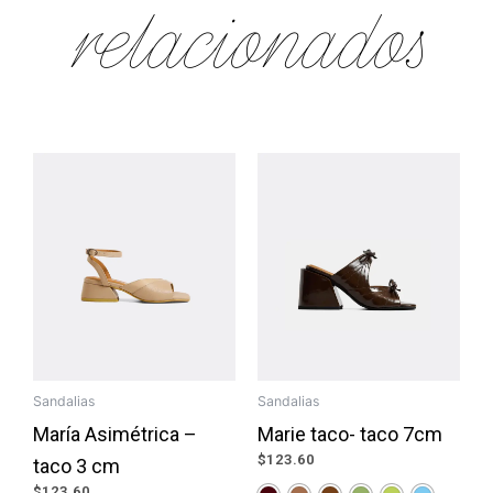
relacionados
Sandalias
Sandalias
María Asimétrica –
Marie taco- taco 7cm
$
123.60
taco 3 cm
$
123.60