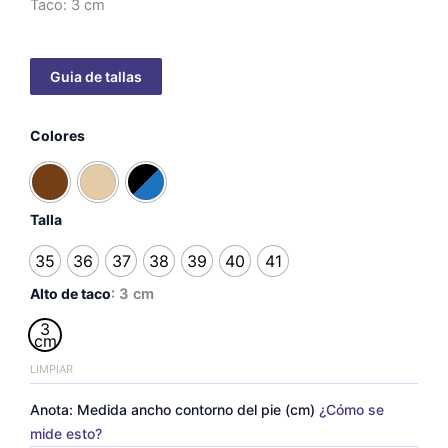
Taco: 3 cm
Clarisa
Colores
con
talón
-
taco
3
Talla
cm
cantidad
35
36
37
38
39
40
41
Alto de taco
: 3 cm
3
cm
LIMPIAR
Anota: Medida ancho contorno del pie (cm)
¿Cómo se
mide esto?