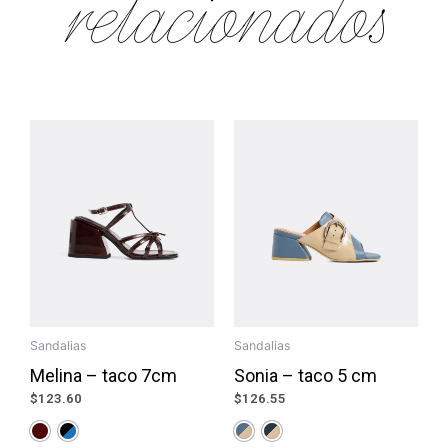
relacionados
Sandalias
Sandalias
Melina – taco 7cm
Sonia – taco 5 cm
$
123.60
$
126.55