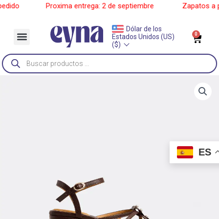
Ir
dido
______
Proxima entrega: 2 de septiembre
______
Zapatos a pe
al
contenido
Dólar de los
Menu
0
Car
Estados Unidos (US)
Sobre Nosotros
($)
Búsqueda
de
productos
ES