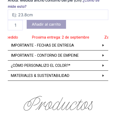
Anota: Medida ancho contorno del pie (cm)
¿Cómo se
mide esto?
Añadir al carrito
a pedido
______
Proxima entrega: 2 de septiembre
______
Zapatos 
IMPORTANTE - FECHAS DE ENTREGA
IMPORTANTE - CONTORNO DE EMPEINE
¿CÓMO PERSONALIZO EL COLOR?*
MATERIALES & SUSTENTABILIDAD
Productos