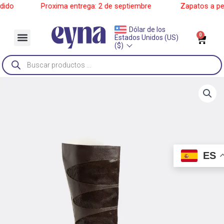
Ir
do
______
Proxima entrega: 2 de septiembre
______
Zapatos a pedi
al
contenido
Dólar de los
Menu
0
Car
Estados Unidos (US)
Sobre Nosotros
($)
Búsqueda
de
productos
ES