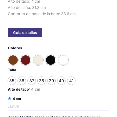
Alto de taco: 4 cm
Alto de caña: 31.3 cm
Contorno de boca de la bota: 38.6 cm
3
Colores
lazos
caña
alta
-
taco
Talla
4cm
cantidad
35
36
37
38
39
40
41
Alto de taco
: 4 cm
4 cm
LIMPIAR