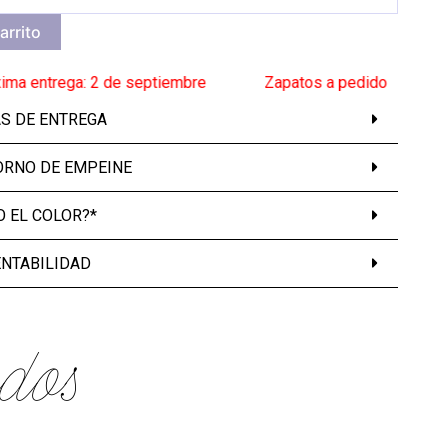
arrito
trega: 2 de septiembre
______
Zapatos a pedido
______
Proxima
AS DE ENTREGA
ORNO DE EMPEINE
 EL COLOR?*
ENTABILIDAD
dos