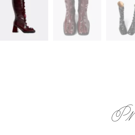
Zapatos a pedido
______
Proxima entre
Pr