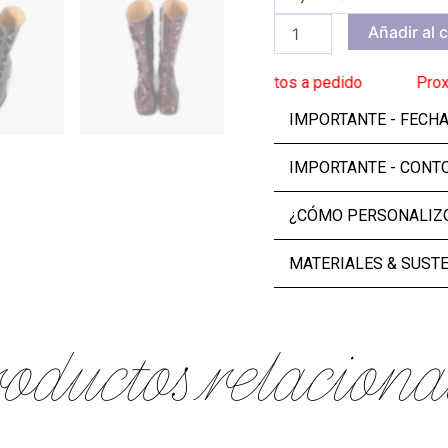
Añadir al c
ga: 2 de septiembre
______
Zapatos a pedido
______
Proxima en
IMPORTANTE - FECH
IMPORTANTE - CONT
¿CÓMO PERSONALIZO
MATERIALES & SUST
oductos relaciona