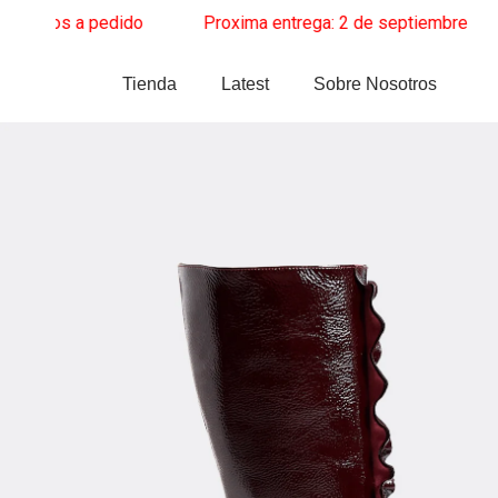
Ir
os a pedido
______
Proxima entrega: 2 de septiembre
______
Z
al
contenido
Tienda
Latest
Sobre Nosotros