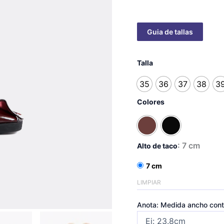
Blonda
Caña
Talla
Alta
-
35
36
37
38
3
taco
Colores
7cm
cantidad
: 7 cm
Alto de taco
7 cm
LIMPIAR
Anota: Medida ancho cont