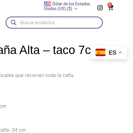
I
Dólar de los Estados
0
_
Zapatos a pedido
______
Proxima entrega: 2 de septiembre
__
Cart
Unidos (US) ($)
n
s
Búsqueda
t
de
a
productos
g
r
a
ña Alta – taco 7cm
m
ES
icales que recorren toda la caña.
 cm
caña: 34 cm