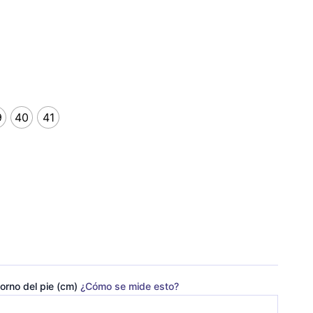
9
40
41
orno del pie (cm)
¿Cómo se mide esto?