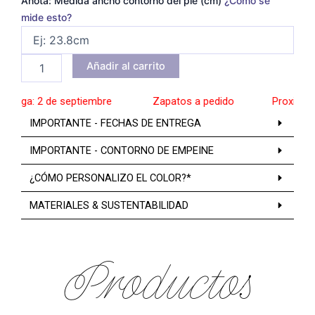
Anota: Medida ancho contorno del pie (cm)
¿Cómo se
mide esto?
Añadir al carrito
rega: 2 de septiembre
______
Zapatos a pedido
______
Proxima ent
IMPORTANTE - FECHAS DE ENTREGA
IMPORTANTE - CONTORNO DE EMPEINE
¿CÓMO PERSONALIZO EL COLOR?*
MATERIALES & SUSTENTABILIDAD
Productos