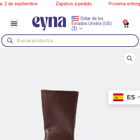
Ir
2 de septiembre
______
Zapatos a pedido
______
Proxima entrega: 
al
contenido
Dólar de los
Menu
0
Car
Estados Unidos (US)
Sobre Nosotros
($)
Búsqueda
de
productos
ES