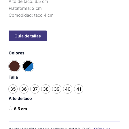
Alto de taco: 6.5 cm
Plataforma: 2 cm
Comodidad: taco 4 cm
Elisa
Colores
-
taco
6.5
cm
cantidad
Talla
35
36
37
38
39
40
41
Alto de taco
6.5 cm