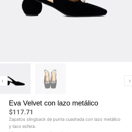
‹
›
Eva Velvet con lazo metálico
$
117.71
Zapatos slingback de punta cuadrada con lazo metálico
y taco esfera.