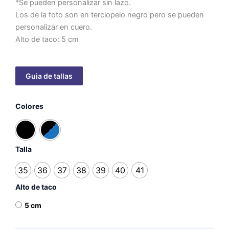
*Se pueden personalizar sin lazo.
Los de la foto son en terciopelo negro pero se pueden
personalizar en cuero.
Alto de taco: 5 cm
Eva
Colores
Velvet
con
lazo
metálico
cantidad
Talla
35
36
37
38
39
40
41
Alto de taco
5 cm