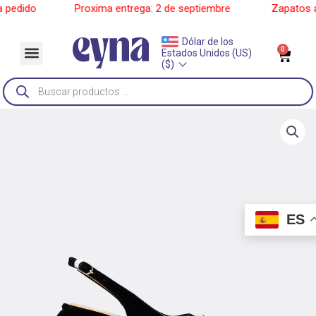
Ir
edido
______
Proxima entrega: 2 de septiembre
______
Zapatos a p
al
contenido
Dólar de los
Menu
0
Car
Estados Unidos (US)
Sobre Nosotros
($)
Búsqueda
de
productos
ES