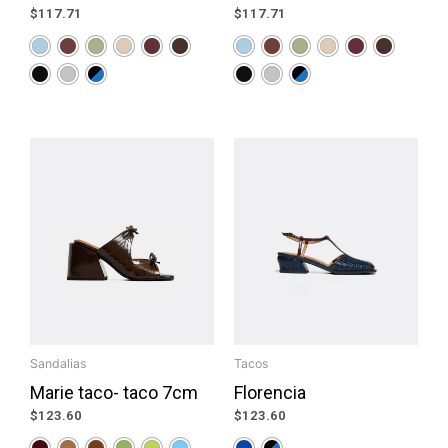
$
117.71
$
117.71
Sandalias
Tacos
Marie taco- taco 7cm
Florencia
$
123.60
$
123.60