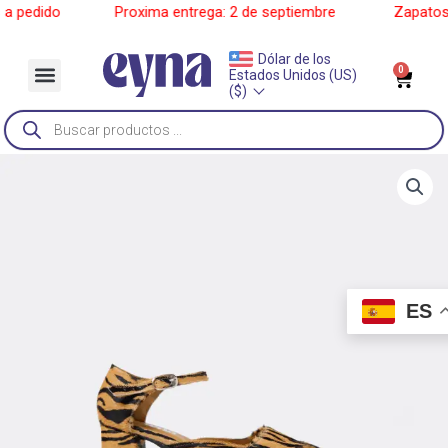
Ir
pedido
______
Proxima entrega: 2 de septiembre
______
Zapatos a 
al
contenido
Dólar de los
Menu
0
Car
Estados Unidos (US)
Sobre Nosotros
($)
Búsqueda
de
productos
ES