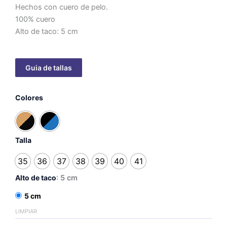
Hechos con cuero de pelo.
100% cuero
Alto de taco: 5 cm
Sabrina
Colores
con
talón
cerrado
-
taco
Talla
5cm
cantidad
35
36
37
38
39
40
41
Alto de taco
: 5 cm
5 cm
LIMPIAR