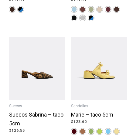
Suecos
Sandalias
Suecos Sabrina – taco
Marie – taco 5cm
$
123.60
5cm
$
126.55