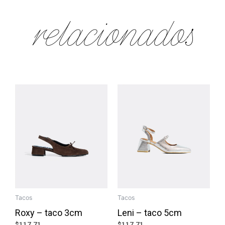
relacionados
Tacos
Tacos
Roxy – taco 3cm
Leni – taco 5cm
$
117.71
$
117.71