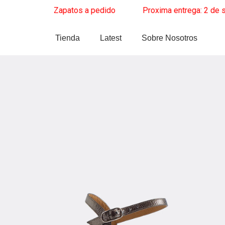
Ir
re
______
Zapatos a pedido
______
Proxima entrega: 2 de septi
al
contenido
Tienda
Latest
Sobre Nosotros