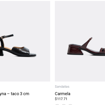
Sandalias
yna – taco 3 cm
Carmela
$
117.71