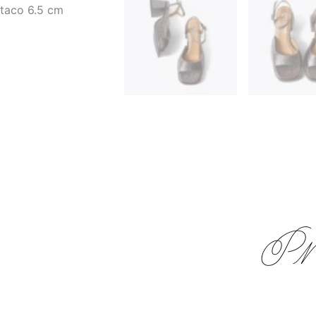
oxima entrega: 2 de septiembre
______
Zapatos a pedido
_____
Pr