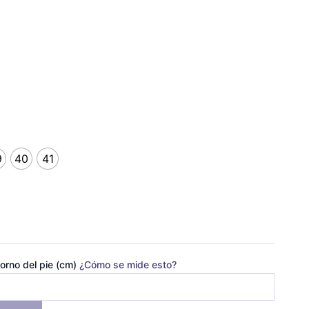
9
40
41
orno del pie (cm)
¿Cómo se mide esto?