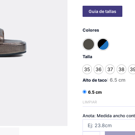
Sandalias
eyna
Colores
-
taco
6.5
cm
Talla
cantidad
35
36
37
38
3
: 6.5 cm
Alto de taco
6.5 cm
LIMPIAR
Anota: Medida ancho cont