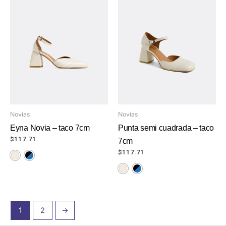
Novias
Novias
Eyna Novia – taco 7cm
Punta semi cuadrada – taco
$
117.71
7cm
$
117.71
1
2
→