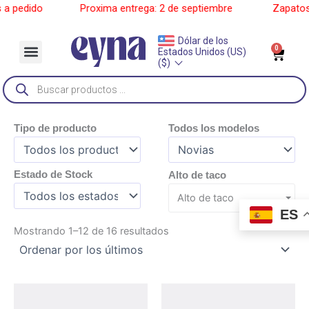
Ir
 pedido
______
Proxima entrega: 2 de septiembre
______
Zapatos a
al
contenido
Dólar de los
Menu
0
Car
Estados Unidos (US)
Sobre Nosotros
($)
Búsqueda
de
productos
Tipo de producto
Todos los modelos
Estado de Stock
Alto de taco
Alto de taco
ES
Ordenado
Mostrando 1–12 de 16 resultados
por
los
últimos