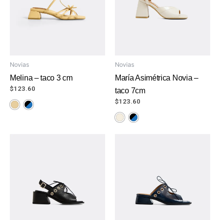
Novias
Novias
Melina – taco 3 cm
María Asimétrica Novia –
$
123.60
taco 7cm
$
123.60