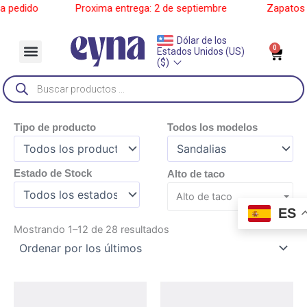
Ir
pedido
______
Proxima entrega: 2 de septiembre
______
Zapatos a 
al
contenido
Dólar de los
Menu
0
Car
Estados Unidos (US)
Sobre Nosotros
($)
Búsqueda
de
productos
Tipo de producto
Todos los modelos
Estado de Stock
Alto de taco
Alto de taco
ES
Ordenado
Mostrando 1–12 de 28 resultados
por
los
últimos