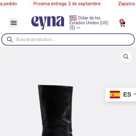
Ir
pedido
______
Proxima entrega: 2 de septiembre
______
Zapatos a 
al
contenido
Dólar de los
Menu
0
Car
Estados Unidos (US)
Sobre Nosotros
($)
Búsqueda
de
productos
ES