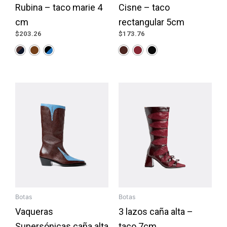
Rubina – taco marie 4
Cisne – taco
cm
rectangular 5cm
$
203.26
$
173.76
Botas
Botas
Vaqueras
3 lazos caña alta –
Supersónicas caña alta
taco 7cm