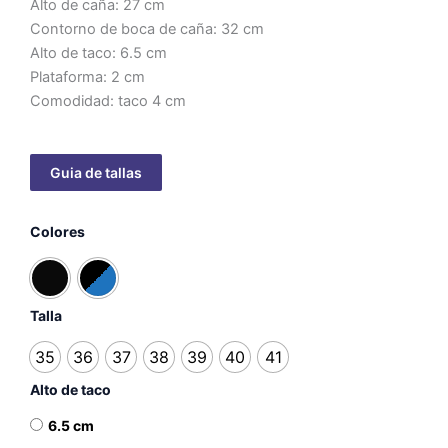
Alto de caña: 27 cm
Contorno de boca de caña: 32 cm
Alto de taco: 6.5 cm
Plataforma: 2 cm
Comodidad: taco 4 cm
Botas
Colores
Luna
cantidad
Talla
35
36
37
38
39
40
41
Alto de taco
6.5 cm