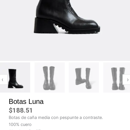
‹
›
Botas Luna
$
188.51
Botas de caña media con pespunte a contraste.
100% cuero