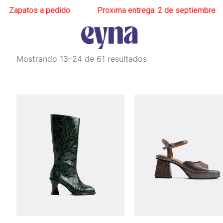
patos a pedido
______
Proxima entrega: 2 de septiembre
______
Ordenado
Mostrando 13–24 de 61 resultados
por
los
últimos