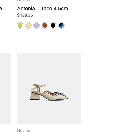
a –
Antonia – Taco 4.5cm
$
138.36
Novias