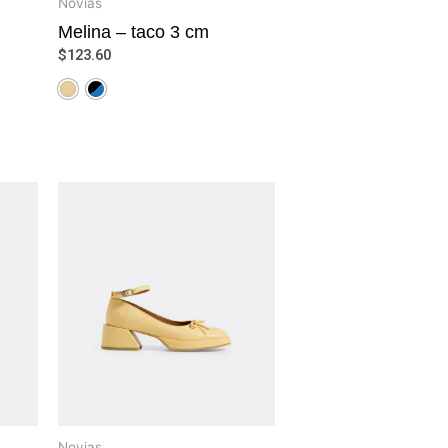
Novias
Melina – taco 3 cm
$
123.60
Novias