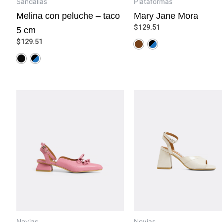
Sandalias
Plataformas
Melina con peluche – taco
Mary Jane Mora
$
129.51
5 cm
$
129.51
Novias
Novias