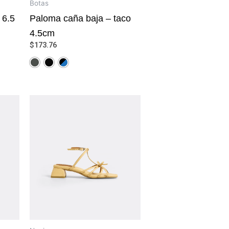
Botas
 6.5
Paloma caña baja – taco
4.5cm
$
173.76