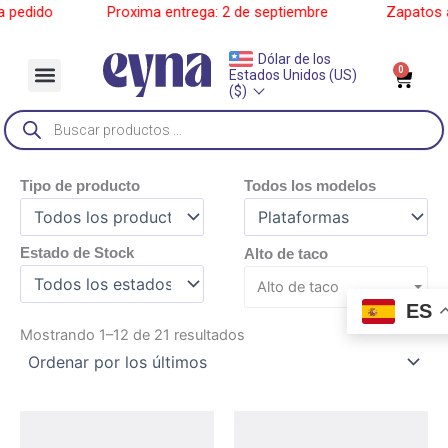
Ir
edido
______
Proxima entrega: 2 de septiembre
______
Zapatos a p
al
contenido
Dólar de los
Menu
0
Car
Estados Unidos (US)
Sobre Nosotros
($)
Búsqueda
de
productos
Tipo de producto
Todos los modelos
Estado de Stock
Alto de taco
Alto de taco
ES
Ordenado
Mostrando 1–12 de 21 resultados
por
los
últimos